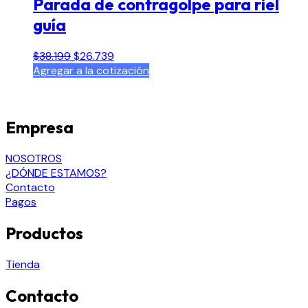
Parada de contragolpe para riel
guía
El
El
$
38.199
$
26.739
precio
precio
Agregar a la cotización
original
actual
era:
es:
$38.199.
$26.739.
Empresa
NOSOTROS
¿DÓNDE ESTAMOS?
Contacto
Pagos
Productos
Tienda
Contacto