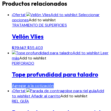
Productos relacionados
¡Oferta!
Add to wishlist
Seleccionar
Este
opciones
Add to wishlist
producto
TRATAMIENTO DE SUPERFICIES
tiene
Vellón Vlies
múltiples
variantes.
Las
El
El
$
79.147
$
55.403
opciones
precio
precio
Add to wishlist
Leer
se
original
actual
más
Add to wishlist
pueden
era:
es:
PERFORADO
elegir
$79.147.
$55.403.
en
Tope profundidad para taladro
la
página
Agregar a la cotización
de
¡Oferta!
Add
producto
to wishlist
Añadir al carrito
Add to wishlist
RIEL GUÍA