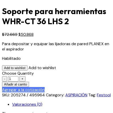
Soporte para herramientas
WHR-CT 36 LHS 2
El
El
$
72.669
$
50.868
precio
precio
Para depositar y equipar las lijadoras de pared PLANEX en
original
actual
el aspirador
era:
es:
$72.669.
$50.868.
Habilitado
Add to wishlist
Add to wishlist
Choose Quantity
Quantity
Añadir al carrito
Agregar a la cotización
SKU:
205274 / 495964
Category:
ASPIRACIÓN
Tag:
Festool
Valoraciones (0)