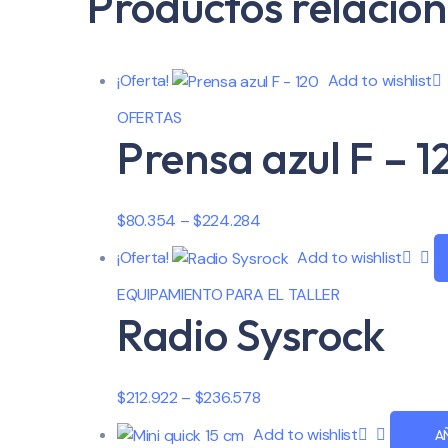
Productos relacio
¡Oferta!
Add to wishlist
OFERTAS
Prensa azul F – 1
$
80.354
–
$
224.284
¡Oferta!
Add to wishlist
EQUIPAMIENTO PARA EL TALLER
Radio Sysrock
$
212.922
–
$
236.578
Add to wishlist
A