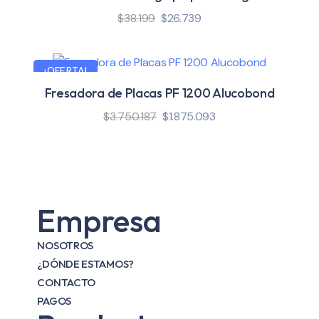
$
38.199
$
26.739
¡OFERTA!
Fresadora de Placas PF 1200 Alucobond
$
3.750.187
$
1.875.093
Empresa
NOSOTROS
¿DÓNDE ESTAMOS?
CONTACTO
PAGOS