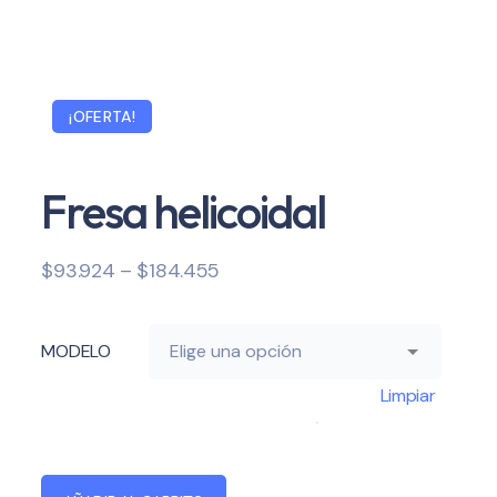
¡OFERTA!
Fresa helicoidal
$
93.924
–
$
184.455
MODELO
Limpiar